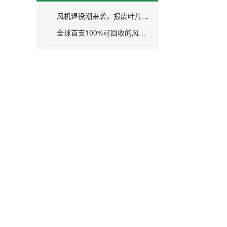
风机退役潮来袭，报废叶片处置难题如何解？
全球首支100%可回收的风机叶片推出！